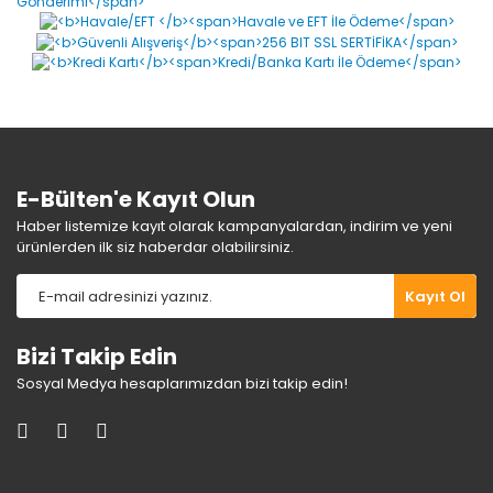
Ürün resmi kalitesiz, bozuk veya görüntülenemiyor.
Ürün açıklamasında eksik bilgiler bulunuyor.
Ürün bilgilerinde hatalar bulunuyor.
Ürün fiyatı diğer sitelerden daha pahalı.
Bu ürüne benzer farklı alternatifler olmalı.
E-Bülten'e Kayıt Olun
Haber listemize kayıt olarak kampanyalardan, indirim ve yeni
ürünlerden ilk siz haberdar olabilirsiniz.
Gönder
Kayıt Ol
Bizi Takip Edin
Sosyal Medya hesaplarımızdan bizi takip edin!