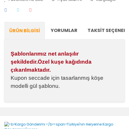
YORUMLAR
TAKSIT SEÇENEKL
ÜRÜN BILGISI
Şablonlarımız net anlaşılır
şekildedir.Özel kuşe kağıdında
çıkarılmaktadır.
Kupon seccade için tasarlanmış köşe
modelli gül şablonu.
Bu ürünün fiyat bilgisi, resim, ürün açıklamalarında ve
diğer konularda yetersiz gördüğünüz noktaları öneri
Bu ürüne ilk yorumu siz yapın!
formunu kullanarak tarafımıza iletebilirsiniz.
Görüş ve önerileriniz için teşekkür ederiz.
Yorum Yaz