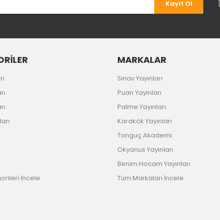
Kayıt Ol
Gönder
RİLER
MARKALAR
rı
Sınav Yayınları
rı
Puan Yayınları
rı
Palme Yayınları
ları
Karakök Yayınları
Tonguç Akademi
Okyanus Yayınları
Benim Hocam Yayınları
rileri İncele
Tüm Markaları İncele