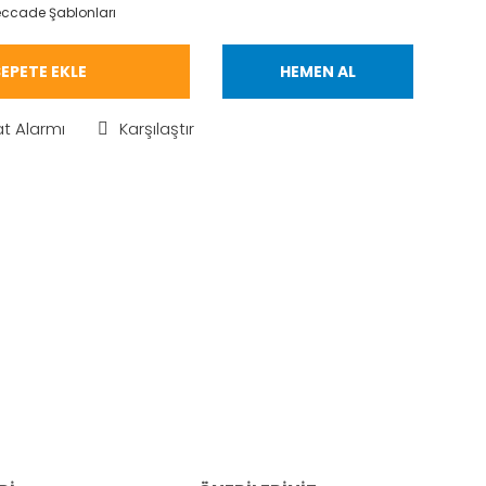
ccade Şablonları
EPETE EKLE
HEMEN AL
at Alarmı
Karşılaştır