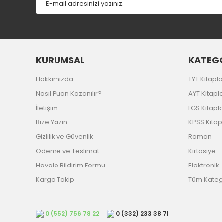
KURUMSAL
KATEGO
Hakkımızda
TYT Kitapla
Nasıl Puan Kazanılır?
AYT Kitapla
İletişim
LGS Kitapla
Bize Yazın
KPSS Kitap
Gizlilik ve Güvenlik
Roman
Ödeme ve Teslimat
Kırtasiye
Havale Bildirim Formu
Elektronik
Kargo Takip
Tüm Katego
0 (552) 756 78 22
0 (332) 233 38 71