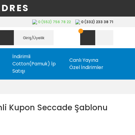
ADRES
0 (552) 756 78 22
0 (332) 233 38 71
Giriş/Üyelik
İndirimli
Canlı Yayına
Cotton(Pamuk) İp
Özel İndirimler
Satışı
enli Kupon Seccade Şablonu