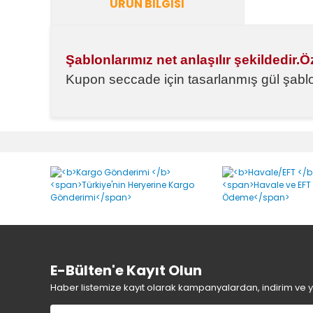
ÜRÜN BILGISI
Şablonlarımız net anlaşılır şekildedir.
Kupon seccade için tasarlanmış gül şabl
Bu ürünün fiyat bilgisi, resim, ürün açıklamalarında v
Görüş ve önerileriniz için teşekkür ederiz.
Ürün resmi kalitesiz, bozuk veya görüntülenemiyor.
Ürün açıklamasında eksik bilgiler bulunuyor.
Ürün bilgilerinde hatalar bulunuyor.
Ürün fiyatı diğer sitelerden daha pahalı.
Bu ürüne benzer farklı alternatifler olmalı.
E-Bülten'e Kayıt Olun
Haber listemize kayıt olarak kampanyalardan, indirim ve yen