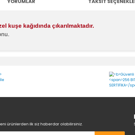
YORUMLAR
TAKSIT SEÇENEKLE
Özel kuşe kağıdında çıkarılmaktadır.
onu.
e diğer konularda yetersiz gördüğünüz noktaları öneri formunu kullanara
Bu ürüne ilk yorumu siz yapın!
Yorum Yaz
i ürünlerden ilk siz haberdar olabilirsiniz.