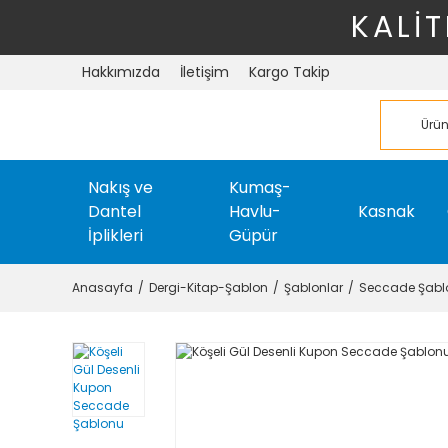
KALİT
Hakkımızda
İletişim
Kargo Takip
Nakış ve
Kumaş-
Dantel
Havlu-
Kasnak
İplikleri
Güpür
Anasayfa
Dergi-Kitap-Şablon
Şablonlar
Seccade Şablo