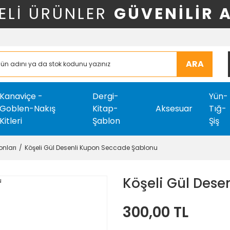
ELİ ÜRÜNLER
GÜVENİLİR 
ARA
Kanaviçe -
Dergi-
Yün-
Goblen-Nakış
Kitap-
Aksesuar
Tığ-
Kitleri
Şablon
Şiş
nları
Köşeli Gül Desenli Kupon Seccade Şablonu
Köşeli Gül Des
300,00 TL