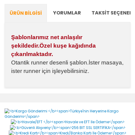
YORUMLAR
TAKSIT SEÇENEKL
ÜRÜN BILGISI
Şablonlarımız net anlaşılır
şekildedir.Özel kuşe kağıdında
çıkarılmaktadır.
Otantik runner desenli şablon.İ
ster masaya,
ister runner için işleyebilirsiniz.
Bu ürünün fiyat bilgisi, resim, ürün açıklamalarında ve
diğer konularda yetersiz gördüğünüz noktaları öneri
Bu ürüne ilk yorumu siz yapın!
formunu kullanarak tarafımıza iletebilirsiniz.
Görüş ve önerileriniz için teşekkür ederiz.
Yorum Yaz
Ürün resmi kalitesiz, bozuk veya görüntülenemiyor.
Ürün açıklamasında eksik bilgiler bulunuyor.