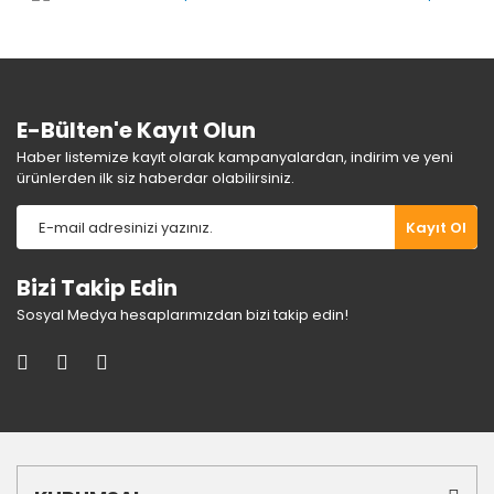
Ürün bilgilerinde hatalar bulunuyor.
Ürün fiyatı diğer sitelerden daha pahalı.
Bu ürüne benzer farklı alternatifler olmalı.
E-Bülten'e Kayıt Olun
Haber listemize kayıt olarak kampanyalardan, indirim ve yeni
ürünlerden ilk siz haberdar olabilirsiniz.
Gönder
Kayıt Ol
Bizi Takip Edin
Sosyal Medya hesaplarımızdan bizi takip edin!