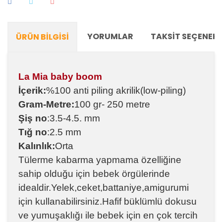
YORUMLAR
TAKSIT SEÇENEKL
ÜRÜN BILGISI
La Mia baby boom
İçerik:
%100 anti piling akrilik
(low-piling)
Gram-Metre:
100 gr- 250 metre
Şiş no
:3.5-4.5. mm
Tığ no
:2.5 mm
Kalınlık:
Orta
Tülerme kabarma yapmama özelliğine
sahip olduğu için bebek örgülerinde
idealdir.
Yelek,ceket,battaniye,amigurumi
için kullanabilirsiniz.Hafif büklümlü dokusu
ve yumuşaklığı ile bebek için en çok tercih