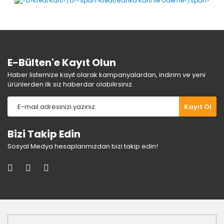
Ürün bilgilerinde hatalar bulunuyor.
Ürün fiyatı diğer sitelerden daha pahalı.
Bu ürüne benzer farklı alternatifler olmalı.
E-Bülten'e Kayıt Olun
Haber listemize kayıt olarak kampanyalardan, indirim ve yeni
ürünlerden ilk siz haberdar olabilirsiniz.
Gönder
Kayıt Ol
Bizi Takip Edin
Sosyal Medya hesaplarımızdan bizi takip edin!