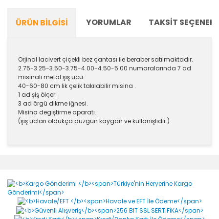
YORUMLAR
TAKSIT SEÇENEKL
ÜRÜN BILGISI
Orjinal lacivert çiçekli bez çantası ile beraber satılmaktadır.
2.75-3.25-3.50-3.75-4.00-4.50-5.00 numaralarında 7 ad
misinalı metal şiş ucu.
40-60-80 cm lik çelik takılabilir misina .
1 ad şiş ölçer.
3 ad örgü dikme iğnesi.
Misina degiştirme aparatı.
(şiş ucları oldukça düzgün kaygan ve kullanışlıdır.)
Bu ürünün fiyat bilgisi, resim, ürün açıklamalarında ve
diğer konularda yetersiz gördüğünüz noktaları öneri
Bu ürüne ilk yorumu siz yapın!
formunu kullanarak tarafımıza iletebilirsiniz.
Görüş ve önerileriniz için teşekkür ederiz.
Yorum Yaz
Ürün resmi kalitesiz, bozuk veya görüntülenemiyor.
Ürün açıklamasında eksik bilgiler bulunuyor.