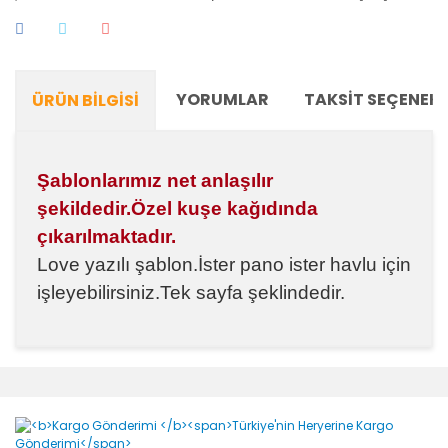
YORUMLAR
TAKSIT SEÇENEKL
ÜRÜN BILGISI
Şablonlarımız net anlaşılır
şekildedir.Özel kuşe kağıdında
çıkarılmaktadır.
Love yazılı şablon.
İster pano ister havlu için
işleyebilirsiniz.
Tek sayfa şeklindedir.
Bu ürünün fiyat bilgisi, resim, ürün açıklamalarında ve
diğer konularda yetersiz gördüğünüz noktaları öneri
Bu ürüne ilk yorumu siz yapın!
formunu kullanarak tarafımıza iletebilirsiniz.
Görüş ve önerileriniz için teşekkür ederiz.
Yorum Yaz