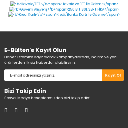
Ürün resmi kalitesiz, bozuk veya görüntülenemiyor.
Ürün açıklamasında eksik bilgiler bulunuyor.
Ürün bilgilerinde hatalar bulunuyor.
Ürün fiyatı diğer sitelerden daha pahalı.
Bu ürüne benzer farklı alternatifler olmalı.
E-Bülten'e Kayıt Olun
Haber listemize kayıt olarak kampanyalardan, indirim ve yeni
ürünlerden ilk siz haberdar olabilirsiniz.
Gönder
Kayıt Ol
Bizi Takip Edin
Sosyal Medya hesaplarımızdan bizi takip edin!