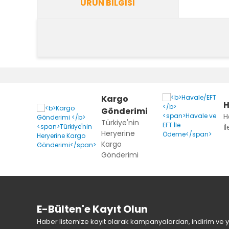
ÜRÜN BILGISI
Bu ürünün fiyat bilgisi, resim, ürün açıklamalarında v
Görüş ve önerileriniz için teşekkür ederiz.
Ürün resmi kalitesiz, bozuk veya görüntülenemiyor.
Kargo
H
Ürün açıklamasında eksik bilgiler bulunuyor.
Gönderimi
H
Ürün bilgilerinde hatalar bulunuyor.
Türkiye'nin
İ
Heryerine
Ürün fiyatı diğer sitelerden daha pahalı.
Kargo
Bu ürüne benzer farklı alternatifler olmalı.
Gönderimi
E-Bülten'e Kayıt Olun
Haber listemize kayıt olarak kampanyalardan, indirim ve yen