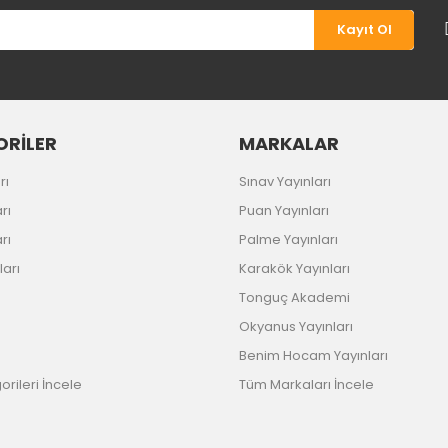
Kayıt Ol
RİLER
MARKALAR
rı
Sınav Yayınları
rı
Puan Yayınları
rı
Palme Yayınları
ları
Karakök Yayınları
Tonguç Akademi
Okyanus Yayınları
Benim Hocam Yayınları
rileri İncele
Tüm Markaları İncele