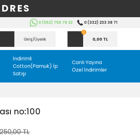
ADRES
0 (552) 756 78 22
0 (332) 233 38 71
0
Giriş/Üyelik
0,00 TL
İndirimli
Canlı Yayına
Cotton(Pamuk) İp
Özel İndirimler
Satışı
ası no:100
250,00 TL