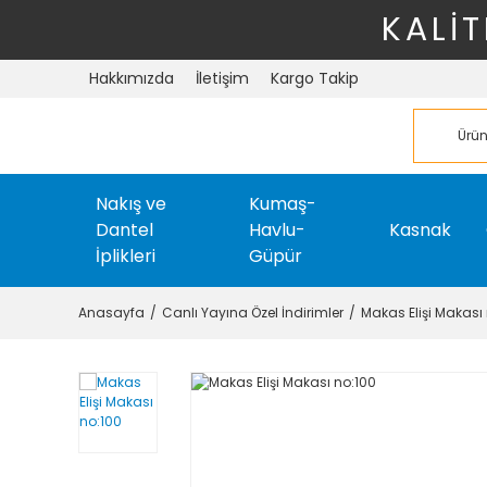
KALİT
Hakkımızda
İletişim
Kargo Takip
Nakış ve
Kumaş-
Dantel
Havlu-
Kasnak
İplikleri
Güpür
Anasayfa
Canlı Yayına Özel İndirimler
Makas Elişi Makası