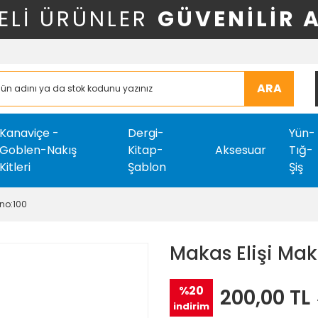
ELİ ÜRÜNLER
GÜVENİLİR 
ARA
Kanaviçe -
Dergi-
Yün-
Goblen-Nakış
Kitap-
Aksesuar
Tığ-
Kitleri
Şablon
Şiş
 no:100
Makas Elişi Mak
%20
200,00 TL
indirim