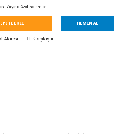
nlı Yayına Özel İndirimler
EPETE EKLE
HEMEN AL
at Alarmı
Karşılaştır