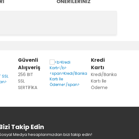
RI
ÖNERILERINIZ
k tarafımıza iletebilirsiniz.
Güvenli
Kredi
Alışveriş
Kartı
256 BIT
Kredi/Banka
SSL
Kartı İle
SERTİFİKA
Ödeme
Bizi Takip Edin
Sosyal Medya hesaplarımızdan bizi takip edin!