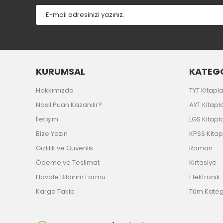
KURUMSAL
KATEGO
Hakkımızda
TYT Kitapla
Nasıl Puan Kazanılır?
AYT Kitapla
İletişim
LGS Kitapla
Bize Yazın
KPSS Kitap
Gizlilik ve Güvenlik
Roman
Ödeme ve Teslimat
Kırtasiye
Havale Bildirim Formu
Elektronik
Kargo Takip
Tüm Katego