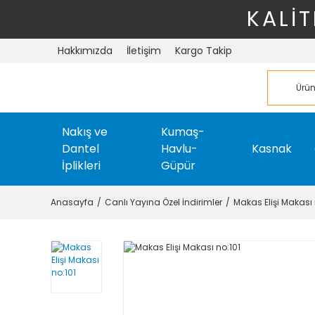
KALİT
Hakkımızda
İletişim
Kargo Takip
Nakış ve
Kumaş-
Dantel
Havlu-
Kasnak
İplikleri
Güpür
Anasayfa
Canlı Yayına Özel İndirimler
Makas Elişi Makası 