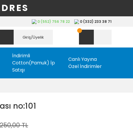
ADRES
0 (552) 756 78 22
0 (332) 233 38 71
Giriş/Üyelik
İndirimli
Canlı Yayına
Cotton(Pamuk) İp
Özel İndirimler
Satışı
ası no:101
250,00 TL