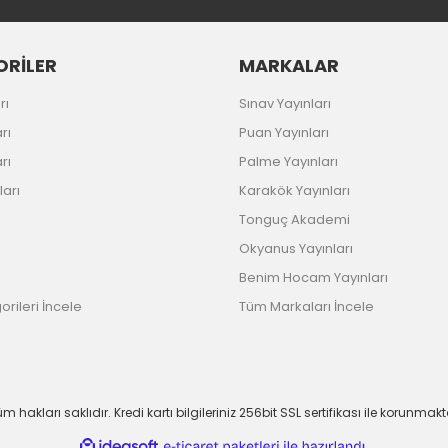
RİLER
MARKALAR
rı
Sınav Yayınları
rı
Puan Yayınları
rı
Palme Yayınları
ları
Karakök Yayınları
Tonguç Akademi
Okyanus Yayınları
Benim Hocam Yayınları
rileri İncele
Tüm Markaları İncele
m hakları saklıdır. Kredi kartı bilgileriniz 256bit SSL sertifikası ile korunmakt
ile
ideasoft
e-