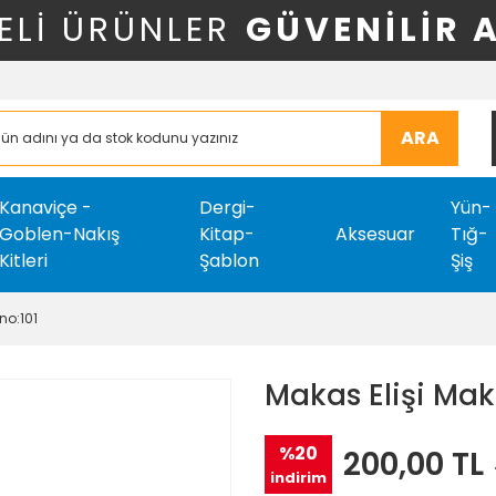
ELİ ÜRÜNLER
GÜVENİLİR 
ARA
Kanaviçe -
Dergi-
Yün-
Goblen-Nakış
Kitap-
Aksesuar
Tığ-
Kitleri
Şablon
Şiş
no:101
Makas Elişi Mak
%20
200,00 TL
indirim