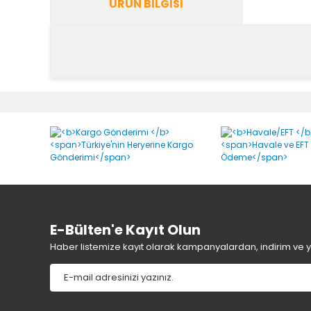
ÜRÜN BILGISI
Bu ürünün fiyat bilgisi, resim, ürün açıklamalarında v
Görüş ve önerileriniz için teşekkür ederiz.
Ürün resmi kalitesiz, bozuk veya görüntülenemiyor.
Ürün açıklamasında eksik bilgiler bulunuyor.
Ürün bilgilerinde hatalar bulunuyor.
Ürün fiyatı diğer sitelerden daha pahalı.
Bu ürüne benzer farklı alternatifler olmalı.
E-Bülten'e Kayıt Olun
Haber listemize kayıt olarak kampanyalardan, indirim ve yen