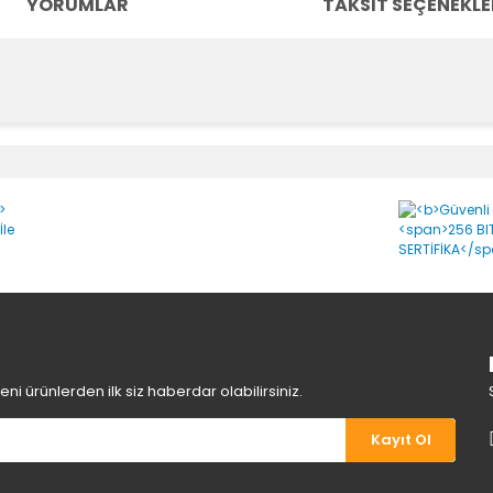
YORUMLAR
TAKSIT SEÇENEKLE
e diğer konularda yetersiz gördüğünüz noktaları öneri formunu kullanara
Bu ürüne ilk yorumu siz yapın!
Yorum Yaz
i ürünlerden ilk siz haberdar olabilirsiniz.
Kayıt Ol
Gönder