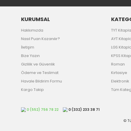
KURUMSAL
KATEGO
Hakkımızda
TYT Kitapla
Nasıl Puan Kazanılır?
AYT Kitapla
İletişim
LGS Kitapla
Bize Yazın
KPSS Kitap
Gizlilik ve Güvenlik
Roman
Ödeme ve Teslimat
Kırtasiye
Havale Bildirim Formu
Elektronik
Kargo Takip
Tüm Katego
0 (552) 756 78 22
0 (332) 233 38 71
© Tü