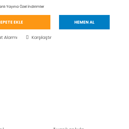
nlı Yayına Özel İndirimler
EPETE EKLE
HEMEN AL
at Alarmı
Karşılaştır