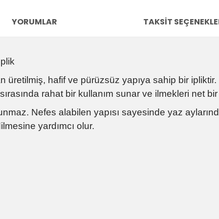
YORUMLAR
TAKSIT SEÇENEKLE
plik
retilmiş, hafif ve pürüzsüz yapıya sahip bir ipliktir. İ
asında rahat bir kullanım sunar ve ilmekleri net bir 
unmaz. Nefes alabilen yapısı sayesinde yaz aylarında
dilmesine yardımcı olur.