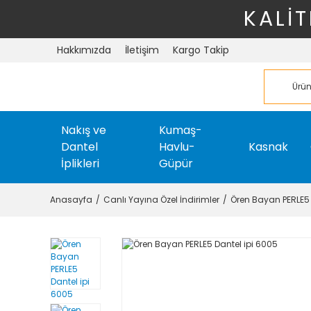
KALİT
Hakkımızda
İletişim
Kargo Takip
Nakış ve
Kumaş-
Dantel
Havlu-
Kasnak
İplikleri
Güpür
Anasayfa
Canlı Yayına Özel İndirimler
Ören Bayan PERLE5 