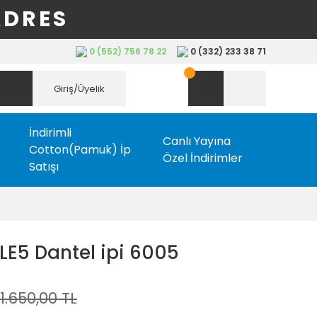
ADRES
0 (552) 756 78 22
0 (332) 233 38 71
Giriş/Üyelik
İndirimli
Canlı Yayına
Cotton(Pamuk) İp
Özel İndirimler
Satışı
LE5 Dantel ipi 6005
1.650,00 TL