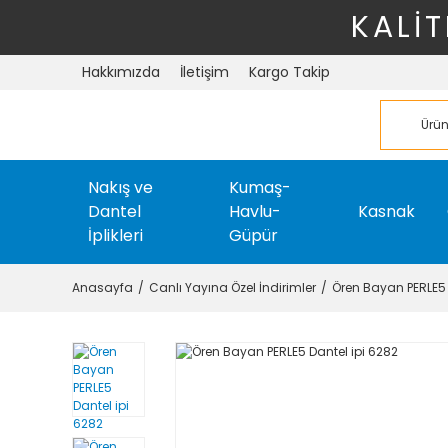
KALİT
Hakkımızda
İletişim
Kargo Takip
Nakış ve
Kumaş-
Dantel
Havlu-
Kasnak
İplikleri
Güpür
Anasayfa
Canlı Yayına Özel İndirimler
Ören Bayan PERLE5 