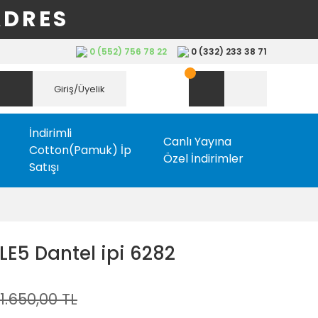
ADRES
0 (552) 756 78 22
0 (332) 233 38 71
Giriş/Üyelik
İndirimli
Canlı Yayına
Cotton(Pamuk) İp
Özel İndirimler
Satışı
E5 Dantel ipi 6282
1.650,00 TL