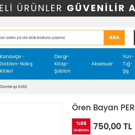
ELİ ÜRÜNLER
GÜVENİLİR 
ARA
Kanaviçe -
Dergi-
Yün-
Goblen-Nakış
Kitap-
Aksesuar
Tığ-
Kitleri
Şablon
Şiş
Dantel ipi 6282
Ören Bayan PERL
%55
750,00 TL
indirim