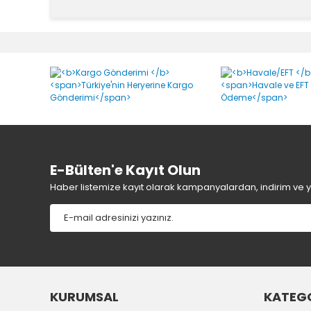
Bu ürünün fiyat bilgisi, resim, ürün açıklamalarında v
Görüş ve önerileriniz için teşekkür ederiz.
Ürün resmi kalitesiz, bozuk veya görüntülenemiyor.
Ürün açıklamasında eksik bilgiler bulunuyor.
Ürün bilgilerinde hatalar bulunuyor.
Ürün fiyatı diğer sitelerden daha pahalı.
Bu ürüne benzer farklı alternatifler olmalı.
E-Bülten'e Kayıt Olun
Haber listemize kayıt olarak kampanyalardan, indirim ve yen
KURUMSAL
KATEGO