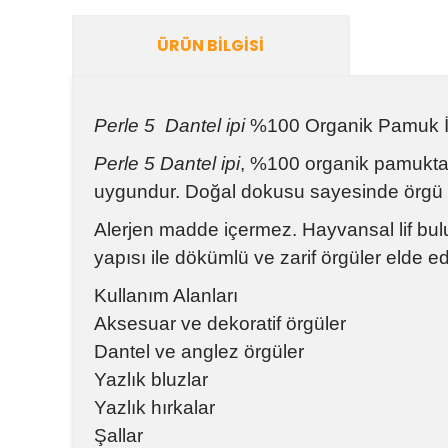
ÜRÜN BILGISI
Perle 5 Dantel ipi
%100 Organik Pamuk İ
Perle 5 Dantel ipi
, %100 organik pamuktan ü
uygundur. Doğal dokusu sayesinde örgü sır
Alerjen madde içermez. Hayvansal lif bul
yapısı ile dökümlü ve zarif örgüler elde e
Kullanım Alanları
Aksesuar ve dekoratif örgüler
Dantel ve anglez örgüler
Yazlık bluzlar
Yazlık hırkalar
Şallar