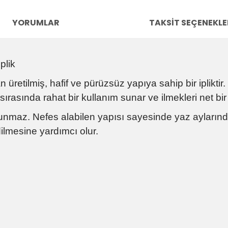
YORUMLAR
TAKSIT SEÇENEKLE
plik
retilmiş, hafif ve pürüzsüz yapıya sahip bir ipliktir. İ
asında rahat bir kullanım sunar ve ilmekleri net bir 
unmaz. Nefes alabilen yapısı sayesinde yaz aylarında
dilmesine yardımcı olur.