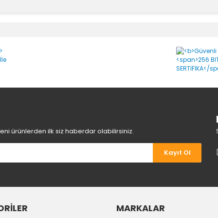
e diğer konularda yetersiz gördüğünüz noktaları öneri formunu kullanara
Bu ürüne ilk yorumu siz yapın!
Yorum Yaz
i ürünlerden ilk siz haberdar olabilirsiniz.
Kayıt Ol
Gönder
RİLER
MARKALAR