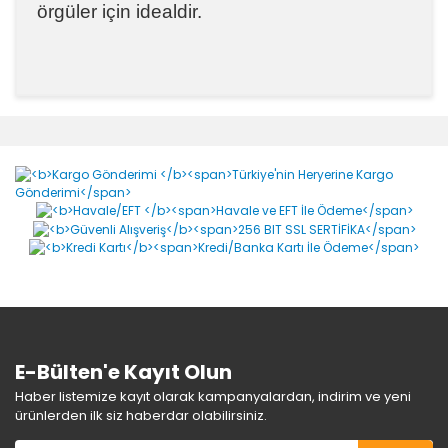
örgüler için idealdir.
Bu ürünün fiyat bilgisi, resim, ürün açıklamalarında ve
diğer konularda yetersiz gördüğünüz noktaları öneri
Bu ürüne ilk yorumu siz yapın!
formunu kullanarak tarafımıza iletebilirsiniz.
Görüş ve önerileriniz için teşekkür ederiz.
Yorum Yaz
Ürün resmi kalitesiz, bozuk veya görüntülenemiyor.
Ürün açıklamasında eksik bilgiler bulunuyor.
Ürün bilgilerinde hatalar bulunuyor.
Ürün fiyatı diğer sitelerden daha pahalı.
Bu ürüne benzer farklı alternatifler olmalı.
E-Bülten'e Kayıt Olun
Haber listemize kayıt olarak kampanyalardan, indirim ve yeni
ürünlerden ilk siz haberdar olabilirsiniz.