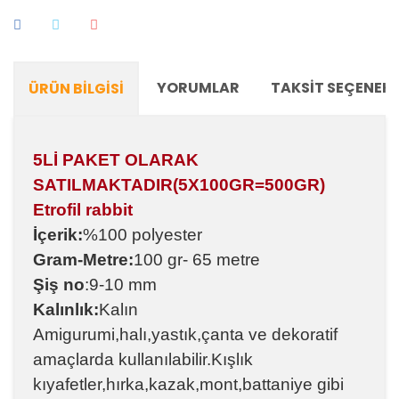
YORUMLAR
TAKSIT SEÇENEKL
ÜRÜN BILGISI
5Lİ PAKET OLARAK
SATILMAKTADIR(5X100GR=500GR)
Etrofil rabbit
İçerik:
%100 polyester
Gram-Metre:
100 gr- 65 metre
Şiş no
:9-10 mm
Kalınlık:
Kalın
Amigurumi,halı,yastık,çanta ve dekoratif
amaçlarda kullanılabilir.Kışlık
kıyafetler,hırka,kazak,mont,battaniye gibi