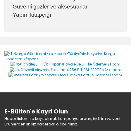
-Güvenli gözler ve aksesuarlar
-Yapım kitapçığı
Bu ürünün fiyat bilgisi, resim, ürün açıklamalarında ve
diğer konularda yetersiz gördüğünüz noktaları öneri
Bu ürüne ilk yorumu siz yapın!
formunu kullanarak tarafımıza iletebilirsiniz.
Görüş ve önerileriniz için teşekkür ederiz.
Yorum Yaz
Ürün resmi kalitesiz, bozuk veya görüntülenemiyor.
Ürün açıklamasında eksik bilgiler bulunuyor.
Ürün bilgilerinde hatalar bulunuyor.
Ürün fiyatı diğer sitelerden daha pahalı.
Bu ürüne benzer farklı alternatifler olmalı.
E-Bülten'e Kayıt Olun
Haber listemize kayıt olarak kampanyalardan, indirim ve yeni
ürünlerden ilk siz haberdar olabilirsiniz.