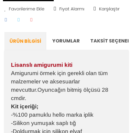
Fiyat Alarmı
Karşılaştır
YORUMLAR
TAKSIT SEÇENEKL
ÜRÜN BILGISI
Lisanslı amigurumi kiti
Amigurumi örmek için gerekli olan tüm
malzemeler ve aksesuarlar
mevcuttur.Oyuncağın bitmiş ölçüsü 28
cmdir.
Kit içeriği;
-%100 pamuklu hello marka iplik
-Silikon yumuşak saplı tığ
-Doldurmak için silikon elyaf