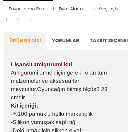
Fiyat Alarmı
Karşılaştır
YORUMLAR
TAKSIT SEÇENEKL
ÜRÜN BILGISI
Lisanslı amigurumi kiti
Amigurumi örmek için gerekli olan tüm
malzemeler ve aksesuarlar
mevcuttur.Oyuncağın bitmiş ölçüsü 28
cmdir.
Kit içeriği;
-%100 pamuklu hello marka iplik
-Silikon yumuşak saplı tığ
-Doldurmak için silikon elyaf