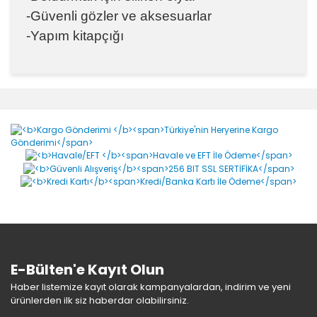
-Güvenli gözler ve aksesuarlar
-Yapım kitapçığı
Bu ürünün fiyat bilgisi, resim, ürün açıklamalarında ve
diğer konularda yetersiz gördüğünüz noktaları öneri
Bu ürüne ilk yorumu siz yapın!
formunu kullanarak tarafımıza iletebilirsiniz.
Görüş ve önerileriniz için teşekkür ederiz.
Yorum Yaz
Ürün resmi kalitesiz, bozuk veya görüntülenemiyor.
Ürün açıklamasında eksik bilgiler bulunuyor.
Ürün bilgilerinde hatalar bulunuyor.
Ürün fiyatı diğer sitelerden daha pahalı.
Bu ürüne benzer farklı alternatifler olmalı.
E-Bülten'e Kayıt Olun
Haber listemize kayıt olarak kampanyalardan, indirim ve yeni
ürünlerden ilk siz haberdar olabilirsiniz.