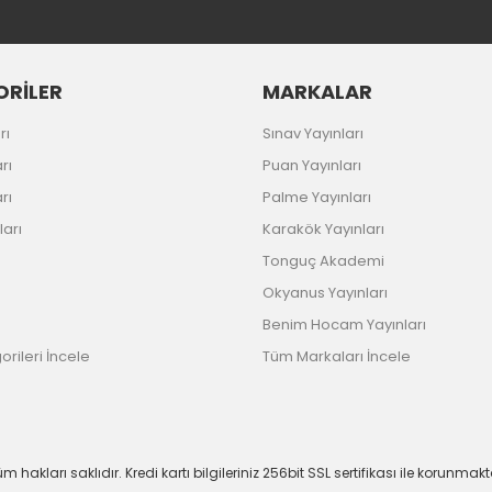
RİLER
MARKALAR
rı
Sınav Yayınları
rı
Puan Yayınları
rı
Palme Yayınları
ları
Karakök Yayınları
Tonguç Akademi
Okyanus Yayınları
Benim Hocam Yayınları
rileri İncele
Tüm Markaları İncele
m hakları saklıdır. Kredi kartı bilgileriniz 256bit SSL sertifikası ile korunmakt