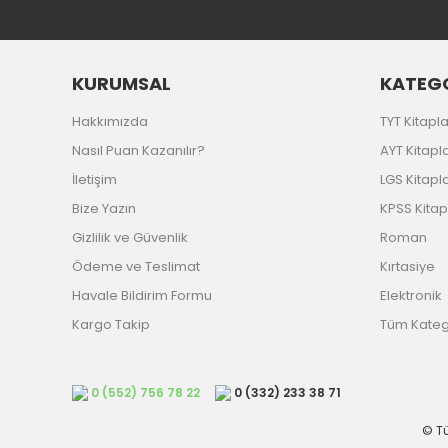
KURUMSAL
KATEGO
Hakkımızda
TYT Kitapla
Nasıl Puan Kazanılır?
AYT Kitapla
İletişim
LGS Kitapla
Bize Yazın
KPSS Kitap
Gizlilik ve Güvenlik
Roman
Ödeme ve Teslimat
Kırtasiye
Havale Bildirim Formu
Elektronik
Kargo Takip
Tüm Katego
0 (552) 756 78 22
0 (332) 233 38 71
© Tü