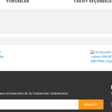
YORUMLAR
TAKSIT SEÇENEKLE
e diğer konularda yetersiz gördüğünüz noktaları öneri formunu kullanara
Bu ürüne ilk yorumu siz yapın!
Yorum Yaz
i ürünlerden ilk siz haberdar olabilirsiniz.
Kayıt Ol
Gönder