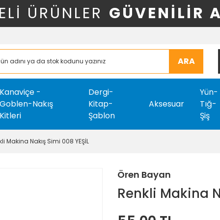
ELİ ÜRÜNLER
GÜVENİLİR 
ARA
Kanaviçe -
Dergi-
Yün-
Goblen-Nakış
Kitap-
Aksesuar
Tığ-
Kitleri
Şablon
Şiş
li Makina Nakış Simi 008 YEŞİL
Ören Bayan
Renkli Makina N