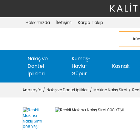
KALİT
Hakkımızda
İletişim
Kargo Takip
Nakış ve
Kumaş-
Dantel
Havlu-
Kasnak
İplikleri
Güpür
Anasayfa
Nakış ve Dantel İplikleri
Makine Nakış Simi
Renk