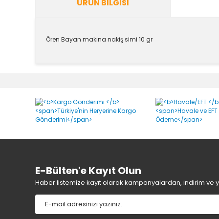
ÜRÜN BILGISI
Ören Bayan makina nakiş simi 10 gr
Bu ürünün fiyat bilgisi, resim, ürün açıklamalarında v
Görüş ve önerileriniz için teşekkür ederiz.
Ürün resmi kalitesiz, bozuk veya görüntülenemiyor.
Ürün açıklamasında eksik bilgiler bulunuyor.
Ürün bilgilerinde hatalar bulunuyor.
Ürün fiyatı diğer sitelerden daha pahalı.
Bu ürüne benzer farklı alternatifler olmalı.
E-Bülten'e Kayıt Olun
Haber listemize kayıt olarak kampanyalardan, indirim ve yen