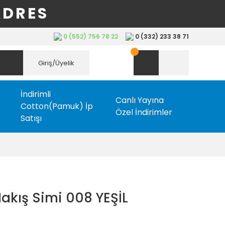
ADRES
0 (552) 756 78 22
0 (332) 233 38 71
Giriş/Üyelik
İndirimli
Canlı Yayına
Cotton(Pamuk) İp
Özel İndirimler
Satışı
akış Simi 008 YEŞİL