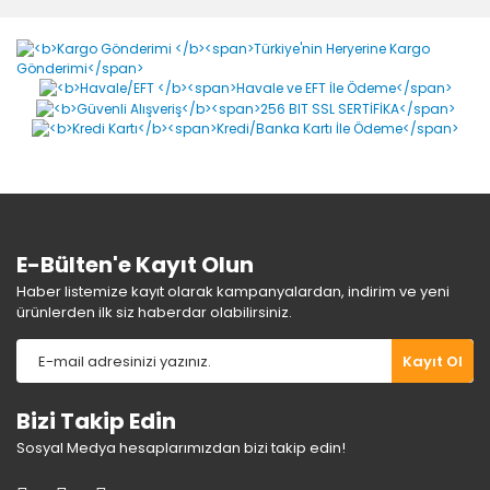
formunu kullanarak tarafımıza iletebilirsiniz.
Görüş ve önerileriniz için teşekkür ederiz.
Yorum Yaz
Ürün resmi kalitesiz, bozuk veya görüntülenemiyor.
Ürün açıklamasında eksik bilgiler bulunuyor.
Ürün bilgilerinde hatalar bulunuyor.
Ürün fiyatı diğer sitelerden daha pahalı.
Bu ürüne benzer farklı alternatifler olmalı.
E-Bülten'e Kayıt Olun
Haber listemize kayıt olarak kampanyalardan, indirim ve yeni
ürünlerden ilk siz haberdar olabilirsiniz.
Gönder
Kayıt Ol
Bizi Takip Edin
Sosyal Medya hesaplarımızdan bizi takip edin!