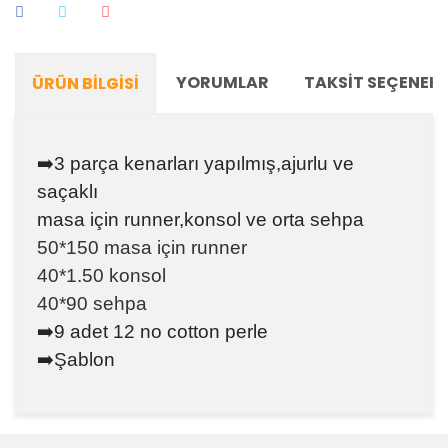
YORUMLAR
TAKSIT SEÇENEKL
ÜRÜN BILGISI
➡️3 parça kenarları yapılmış,ajurlu ve
saçaklı
masa için runner,konsol ve orta sehpa
50*150 masa için runner
40*1.50 konsol
40*90 sehpa
➡️9 adet 12 no cotton perle
➡️
Şablon
Bu ürünün fiyat bilgisi, resim, ürün açıklamalarında ve
diğer konularda yetersiz gördüğünüz noktaları öneri
Bu ürüne ilk yorumu siz yapın!