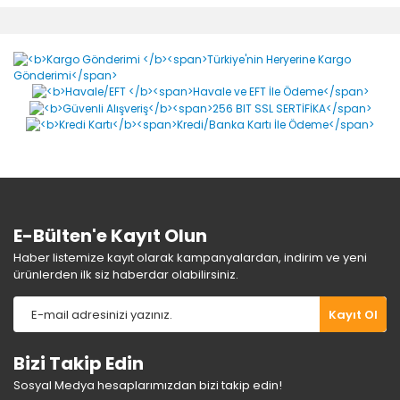
diğer konularda yetersiz gördüğünüz noktaları öneri
Bu ürüne ilk yorumu siz yapın!
formunu kullanarak tarafımıza iletebilirsiniz.
Görüş ve önerileriniz için teşekkür ederiz.
Yorum Yaz
Ürün resmi kalitesiz, bozuk veya görüntülenemiyor.
Ürün açıklamasında eksik bilgiler bulunuyor.
Ürün bilgilerinde hatalar bulunuyor.
Ürün fiyatı diğer sitelerden daha pahalı.
Bu ürüne benzer farklı alternatifler olmalı.
E-Bülten'e Kayıt Olun
Haber listemize kayıt olarak kampanyalardan, indirim ve yeni
ürünlerden ilk siz haberdar olabilirsiniz.
Gönder
Kayıt Ol
Bizi Takip Edin
Sosyal Medya hesaplarımızdan bizi takip edin!