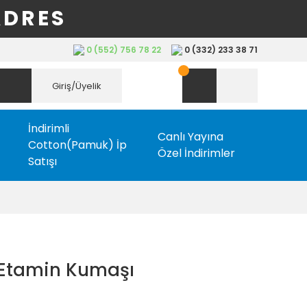
ADRES
0 (552) 756 78 22
0 (332) 233 38 71
Giriş/Üyelik
İndirimli
Canlı Yayına
Cotton(Pamuk) İp
Özel İndirimler
Satışı
t Etamin Kumaşı