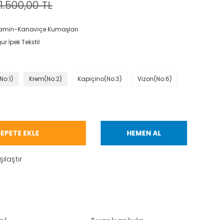
1.500,00 TL
amin-Kanaviçe Kumaşları
ur İpek Tekstil
No:1)
Krem(No:2)
Kapiçino(No:3)
Vizon(No:6)
EPETE EKLE
HEMEN AL
şılaştır