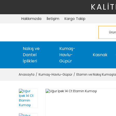
KALİT
Hakkımızda
İletişim
Kargo Takip
Nakış ve
Kumaş-
Dantel
Havlu-
Kasnak
İplikleri
Güpür
Anasayfa
Kumaş-Havlu-Güpür
Etamin ve Nakış Kumaşla