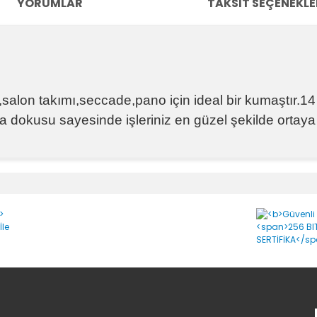
YORUMLAR
TAKSIT SEÇENEKLE
salon takımı,seccade,pano için ideal bir kumaştır.14
ika dokusu sayesinde işleriniz en güzel şekilde ortaya 
e diğer konularda yetersiz gördüğünüz noktaları öneri formunu kullanara
Bu ürüne ilk yorumu siz yapın!
Yorum Yaz