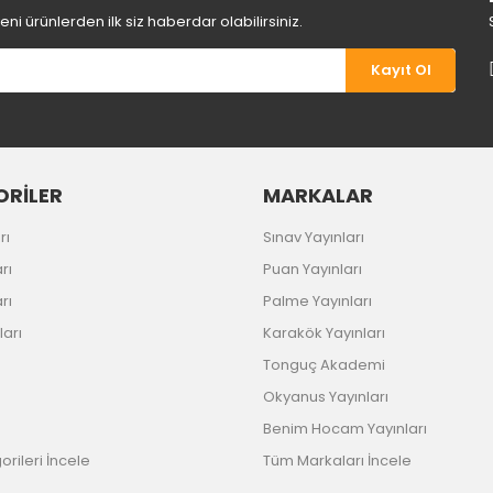
i ürünlerden ilk siz haberdar olabilirsiniz.
Kayıt Ol
Gönder
RİLER
MARKALAR
rı
Sınav Yayınları
rı
Puan Yayınları
rı
Palme Yayınları
ları
Karakök Yayınları
Tonguç Akademi
Okyanus Yayınları
Benim Hocam Yayınları
rileri İncele
Tüm Markaları İncele