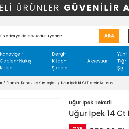
ELİ ÜRÜNLER
GÜVENİLİR 
ARA
Kanaviçe -
Dergi-
Yün-
Goblen-Nakış
Kitap-
Aksesuar
Tığ-
Kitleri
Şablon
Şiş
rı
Etamin-Kanaviçe Kumaşları
Uğur İpek 14 Ct Etamin Kumaşı
Uğur İpek Tekstil
Uğur İpek 14 C
%35