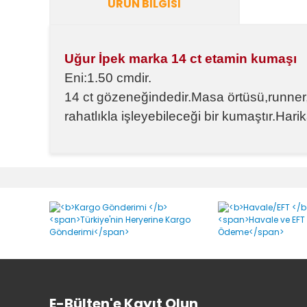
ÜRÜN BILGISI
Uğur İpek marka 14 ct etamin kumaşı
Eni:1.50 cmdir.
14 ct gözeneğindedir.Masa örtüsü,runner,
rahatlıkla işleyebileceği bir kumaştır.Har
Bu ürünün fiyat bilgisi, resim, ürün açıklamalarında v
Görüş ve önerileriniz için teşekkür ederiz.
Ürün resmi kalitesiz, bozuk veya görüntülenemiyor.
Ürün açıklamasında eksik bilgiler bulunuyor.
Ürün bilgilerinde hatalar bulunuyor.
Ürün fiyatı diğer sitelerden daha pahalı.
Bu ürüne benzer farklı alternatifler olmalı.
E-Bülten'e Kayıt Olun