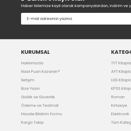
Haber listemize kayıt olarak kampanyalardan, indirim ve yen
KURUMSAL
KATEGO
Hakkımızda
TYT Kitapla
Nasıl Puan Kazanılır?
AYT Kitapla
İletişim
LGS Kitapla
Bize Yazın
KPSS Kitap
Gizlilik ve Güvenlik
Roman
Ödeme ve Teslimat
Kırtasiye
Havale Bildirim Formu
Elektronik
Kargo Takip
Tüm Katego