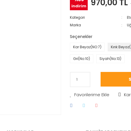
970,00 TL
indirim
Kategori
Et
Marka
Uğ
Seçenekler
Kar Beyaz(NO:7)
Kırık Beyaz(
Gri(No:10)
Siyah(No:13)
S
Kar