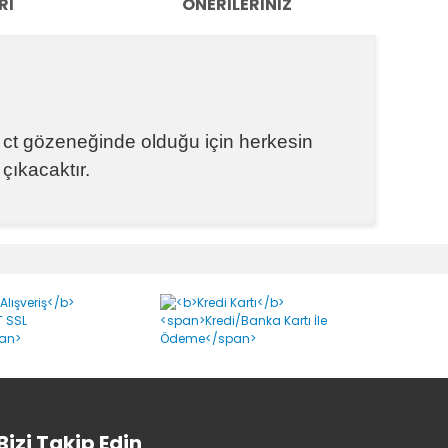
RI
ÖNERILERINIZ
 ct gözeneğinde olduğu için herkesin
çıkacaktır.
k tarafımıza iletebilirsiniz.
Bizi Takip Edin