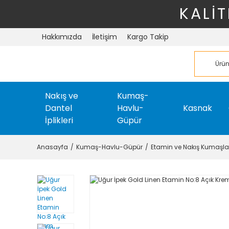
KALİT
Hakkımızda
İletişim
Kargo Takip
Nakış ve
Kumaş-
Dantel
Havlu-
Kasnak
İplikleri
Güpür
Anasayfa
Kumaş-Havlu-Güpür
Etamin ve Nakış Kumaşla