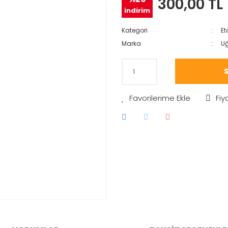
300,00 TL
indirim
Kategori
Et
Marka
Uğ
S
Fiy