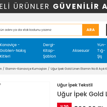
ELİ ÜRÜNLER
GÜVENİLİR 
ARA
Kanaviçe -
Dergi-
Yün-
Goblen-Nakış
Kitap-
Aksesuar
Tığ-
Kitleri
Şablon
Şiş
rı
Etamin-Kanaviçe Kumaşları
Uğur İpek Gold Linen Etamin No:8 Açık 
Uğur İpek Tekstil
Uğur İpek Gold 
%20