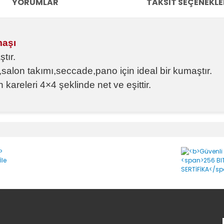
YORUMLAR
TAKSIT SEÇENEKLE
maşı
tır.
salon takımı,seccade,pano için ideal bir kumaştır.
kareleri 4×4 şeklinde net ve eşittir.
e diğer konularda yetersiz gördüğünüz noktaları öneri formunu kullanara
Bu ürüne ilk yorumu siz yapın!
Yorum Yaz