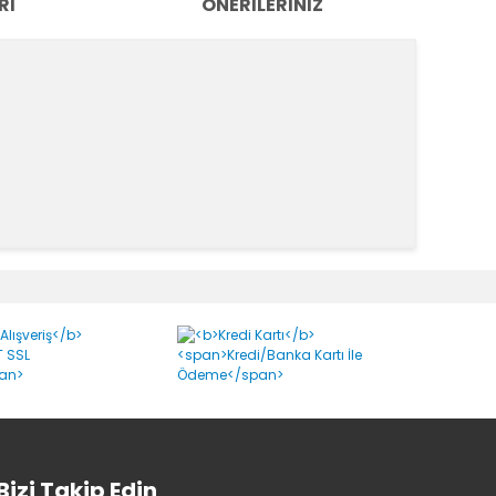
RI
ÖNERILERINIZ
k tarafımıza iletebilirsiniz.
Bizi Takip Edin