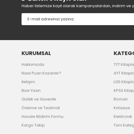
Haber listemize kayıt olarak kampanyalardan, indirim ve yen
KURUMSAL
KATEGO
Hakkımızda
TYT Kitapla
Nasıl Puan Kazanılır?
AYT Kitapla
İletişim
LGS Kitapla
Bize Yazın
KPSS Kitap
Gizlilik ve Güvenlik
Roman
Ödeme ve Teslimat
Kırtasiye
Havale Bildirim Formu
Elektronik
Kargo Takip
Tüm Katego