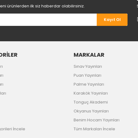
i ürünlerden ilk siz haberdar olabilirsiniz.
Kayıt Ol
Gönder
RİLER
MARKALAR
rı
Sınav Yayınları
rı
Puan Yayınları
rı
Palme Yayınları
ları
Karakök Yayınları
Tonguç Akademi
Okyanus Yayınları
Benim Hocam Yayınları
rileri İncele
Tüm Markaları İncele