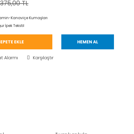
375,00 TL
amin-Kanaviçe Kumaşları
ur İpek Tekstil
EPETE EKLE
HEMEN AL
at Alarmı
Karşılaştır