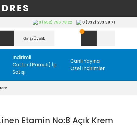
ADRES
0 (552) 756 78 22
0 (332) 233 38 71
Giriş/Üyelik
İndirimli
Canlı Yayına
Cotton(Pamuk) İp
Özel İndirimler
Satışı
Krem
Linen Etamin No:8 Açık Krem