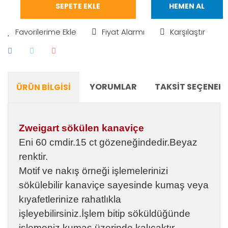
SEPETE EKLE
HEMEN AL
Fiyat Alarmı
Karşılaştır
YORUMLAR
TAKSIT SEÇENEKL
ÜRÜN BILGISI
Zweigart sökülen kanaviçe
Eni 60 cmdir.15 ct gözeneğindedir.Beyaz
renktir.
Motif ve nakış örneği işlemelerinizi
sökülebilir kanaviçe sayesinde kumaş veya
kıyafetlerinize rahatlıkla
işleyebilirsiniz.İşlem bitip söküldüğünde
işlemeniz kumaş üzerinde kalıcaktır.