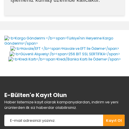
Bu ürünün fiyat bilgisi, resim, ürün açıklamalarında ve
diğer konularda yetersiz gördüğünüz noktaları öneri
Bu ürüne ilk yorumu siz yapın!
formunu kullanarak tarafımıza iletebilirsiniz.
Görüş ve önerileriniz için teşekkür ederiz.
Yorum Yaz
Ürün resmi kalitesiz, bozuk veya görüntülenemiyor.
Ürün açıklamasında eksik bilgiler bulunuyor.
Ürün bilgilerinde hatalar bulunuyor.
Ürün fiyatı diğer sitelerden daha pahalı.
Bu ürüne benzer farklı alternatifler olmalı.
E-Bülten'e Kayıt Olun
Haber listemize kayıt olarak kampanyalardan, indirim ve yeni
ürünlerden ilk siz haberdar olabilirsiniz.
Gönder
Kayıt Ol