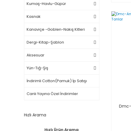
Kumaş-Havlu-Güpür
Kasnak
Kanaviçe -Goblen-Nakış Kitleri
Dergi-Kitap-Şablon
Aksesuar
Yün-Tığ-Şiş
İndirimli Cotton(Pamuk) İp Satışı
Canlı Yayına Özel İndirimler
Dmc-A
Hızlı Arama
Hızlı Ürün Arama