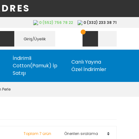
ADRES
0 (552) 756 78 22
0 (332) 233 38 71
Giriş/Üyelik
İndirimli
Canlı Yayına
Cotton(Pamuk) İp
Özel İndirimler
Satışı
 Perle
Toplam 7 ürün