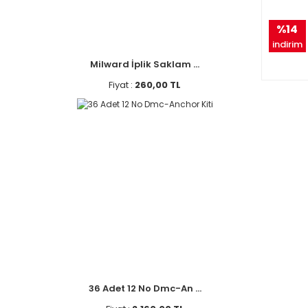
%14
indirim
Milward İplik Saklam ...
Fiyat :
260,00 TL
36 Adet 12 No Dmc-An ...