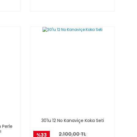
30'lu 12 No Kanaviçe Koka Seti
 Perle
ı
2.100,00 TL
%33