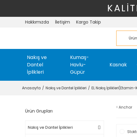
KALİT
Hakkımızda
İletişim
Kargo Takip
Nakış ve
Kumaş-
Dantel
Havlu-
Kasnak
İplikleri
Güpür
Anasayfa
Nakış ve Dantel İplikleri
EL Nakış İplikleri(Etamin
Anchor
Ürün Grupları
Nakış ve Dantel İplikleri
Stokt