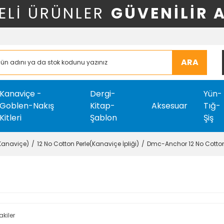
ELİ ÜRÜNLER
GÜVENİLİR 
ARA
Kanaviçe -
Dergi-
Yün-
Goblen-Nakış
Kitap-
Aksesuar
Tığ-
Kitleri
Şablon
Şiş
-Kanaviçe)
12 No Cotton Perle(Kanaviçe İpliği)
Dmc-Anchor 12 No Cotton
akiler