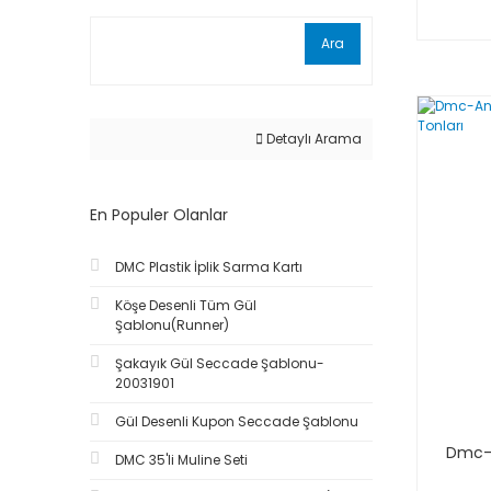
Ara
Detaylı Arama
En Populer Olanlar
DMC Plastik İplik Sarma Kartı
Köşe Desenli Tüm Gül
Şablonu(Runner)
Şakayık Gül Seccade Şablonu-
20031901
Gül Desenli Kupon Seccade Şablonu
Dmc-A
DMC 35'li Muline Seti