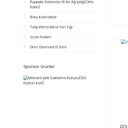
Puppets Eldorado 16 No Ağ İpliği(Orta
Kalın)
Boru Kasnaklar
Tulip Etimo Mind Yün Tığı
Uçan Kalem
Dmc Diamant El Simi
Sponsor Ürünler
20'l