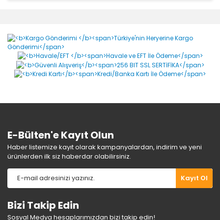
Bu ürünün fiyat bilgisi, resim, ürün açıklamalarında ve
diğer konularda yetersiz gördüğünüz noktaları öneri
Bu ürüne ilk yorumu siz yapın!
formunu kullanarak tarafımıza iletebilirsiniz.
Görüş ve önerileriniz için teşekkür ederiz.
Yorum Yaz
Ürün resmi kalitesiz, bozuk veya görüntülenemiyor.
Ürün açıklamasında eksik bilgiler bulunuyor.
Ürün bilgilerinde hatalar bulunuyor.
Ürün fiyatı diğer sitelerden daha pahalı.
Bu ürüne benzer farklı alternatifler olmalı.
E-Bülten'e Kayıt Olun
Haber listemize kayıt olarak kampanyalardan, indirim ve yeni
ürünlerden ilk siz haberdar olabilirsiniz.
Gönder
Kayıt Ol
Bizi Takip Edin
Sosyal Medya hesaplarımızdan bizi takip edin!