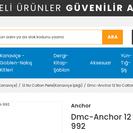
ELİ ÜRÜNLER
GÜVENİLİR 
ARA
Kanaviçe -
Dergi-
Yün-
Goblen-Nakış
Kitap-
Aksesuar
Tığ-
Kitleri
Şablon
Şiş
-Kanaviçe)
12 No Cotton Perle(Kanaviçe İpliği)
Dmc-Anchor 12 No Cotton
Anchor
Dmc-Anchor 12 N
992