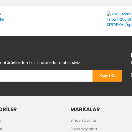
Bu ürüne ilk yorumu siz yapın!
Yorum Yaz
i ürünlerden ilk siz haberdar olabilirsiniz.
Kayıt Ol
Gönder
RİLER
MARKALAR
rı
Sınav Yayınları
rı
Puan Yayınları