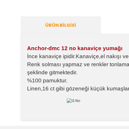
ÜRÜN BILGISI
Anchor-dmc 12 no kanaviçe yumağı
İnce kanaviçe ipidir.Kanaviçe,el nakışı v
Renk solması yapmaz ve renkler tonlam
şeklinde gitmektedir.
%100 pamuktur.
Linen,16 ct gibi gözeneği küçük kumaşlar i
Bu ürünün fiyat bilgisi, resim, ürün açıklamalarında v
Görüş ve önerileriniz için teşekkür ederiz.