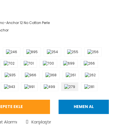
c-Anchor 12 No Cotton Perle
nchor
EPETE EKLE
HEMEN AL
at Alarmı
Karşılaştır