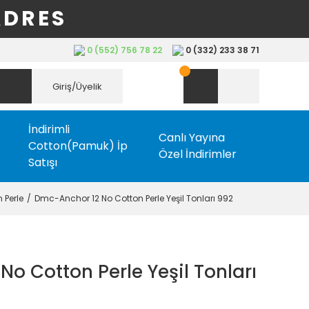
ADRES
0 (552) 756 78 22
0 (332) 233 38 71
Giriş/Üyelik
İndirimli
Canlı Yayına
Cotton(Pamuk) İp
Özel İndirimler
Satışı
 Perle
Dmc-Anchor 12 No Cotton Perle Yeşil Tonları 992
o Cotton Perle Yeşil Tonları