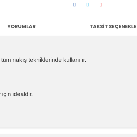
YORUMLAR
TAKSIT SEÇENEKLE
e
tüm nakış tekniklerinde kullanılır.
a
çin idealdir.
e diğer konularda yetersiz gördüğünüz noktaları öneri formunu kullanara