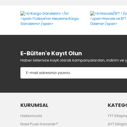
Ürün resmi kalitesiz, bozuk veya görüntülenemiyor.
Ürün açıklamasında eksik bilgiler bulunuyor.
Ürün bilgilerinde hatalar bulunuyor.
Ürün fiyatı diğer sitelerden daha pahalı.
Bu ürüne benzer farklı alternatifler olmalı.
E-Bülten'e Kayıt Olun
Haber listemize kayıt olarak kampanyalardan, indirim ve yen
KURUMSAL
KATEGO
Hakkımızda
TYT Kitapla
Nasıl Puan Kazanılır?
AYT Kitapla