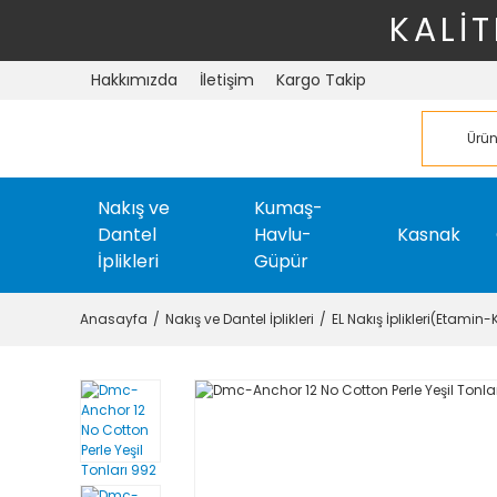
KALİT
Hakkımızda
İletişim
Kargo Takip
Nakış ve
Kumaş-
Dantel
Havlu-
Kasnak
İplikleri
Güpür
Anasayfa
Nakış ve Dantel İplikleri
EL Nakış İplikleri(Etamin